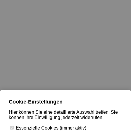
Menü
Home
Produkte
Über Uns
Blog
FAQ
Kontakt
Kostenlos Termin Buchen
Produkte
Produkte
Herren-Anzüge in Berlin
Business Anzüge
Comfort-Fit Anzug
Doppelreiher Anzüge
Dreiteiler Anzüge
Karo-Anzüge in Berlin
Cookie-Einstellungen
Konfektionsanzüge
Leinenanzüge
Regular-Fit Anzug
Hier können Sie eine detaillierte Auswahl treffen. Sie
Schurwollanzug
Slim-Fit Anzüge
können Ihre Einwilligung jederzeit widerrufen.
Sommeranzüge
Zweiteiler Anzüge
Essenzielle Cookies (immer aktiv)